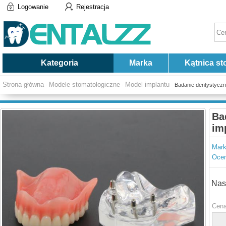
Logowanie
Rejestracja
Kategoria
Marka
Kątnica st
Strona główna
Modele stomatologiczne
Model implantu
-
-
- Badanie dentystyczn
Ba
im
Mark
Ocen
Nas
Cena