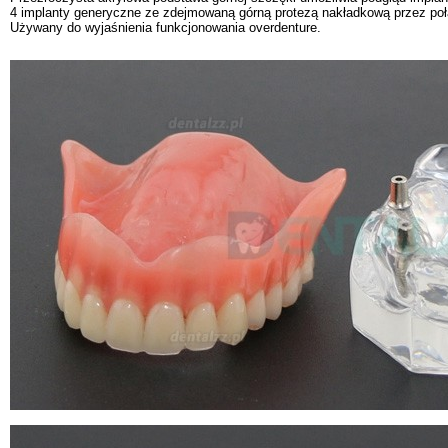
4 implanty generyczne ze zdejmowaną górną protezą nakładkową przez połą
Używany do wyjaśnienia funkcjonowania overdenture.