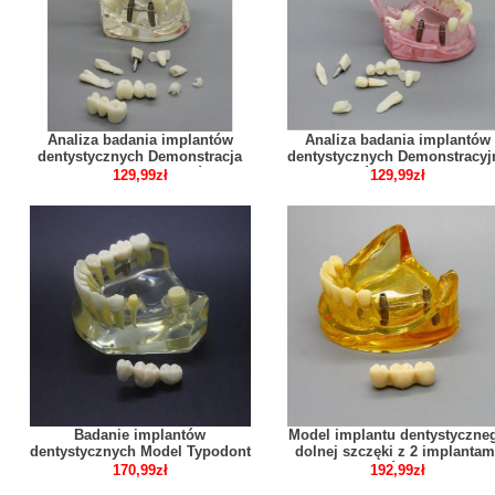
Analiza badania implantów
Analiza badania implantów
dentystycznych Demonstracja
dentystycznych Demonstracyj
modelu choroby zębów z
model zębów z odbudową 20
129,99zł
129,99zł
odbudową M2001
Badanie implantów
Model implantu dentystyczne
dentystycznych Model Typodont
dolnej szczęki z 2 implantam
Most korony dolnej szczęki 2010
mostów 2011
170,99zł
192,99zł