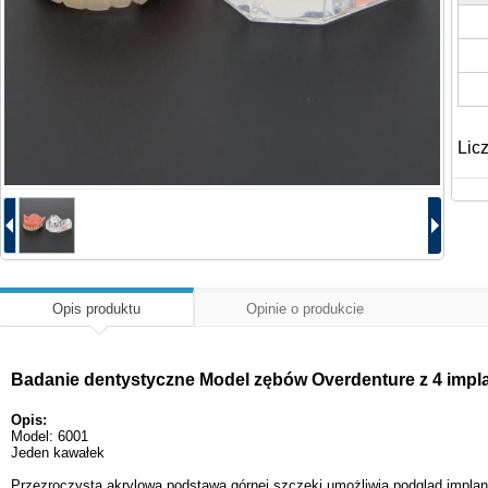
Lic
Opis produktu
Opinie o produkcie
Badanie dentystyczne Model zębów Overdenture z 4 impl
Opis:
Model: 6001
Jeden kawałek
Przezroczysta akrylowa podstawa górnej szczęki umożliwia podgląd implan