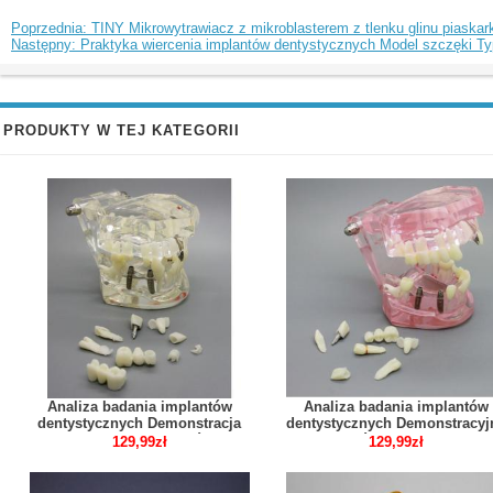
Poprzednia: TINY Mikrowytrawiacz z mikroblasterem z tlenku glinu piaskar
Następny: Praktyka wiercenia implantów dentystycznych Model szczęki 
PRODUKTY W TEJ KATEGORII
Analiza badania implantów
Analiza badania implantów
dentystycznych Demonstracja
dentystycznych Demonstracyj
modelu choroby zębów z
model zębów z odbudową 20
129,99zł
129,99zł
odbudową M2001