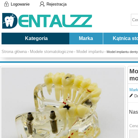
Logowanie
Rejestracja
Kategoria
Marka
Kątnica st
Strona główna
Modele stomatologiczne
Model implantu
-
-
- Model implantu denty
Mo
mo
Mark
Do
Nas
Cena