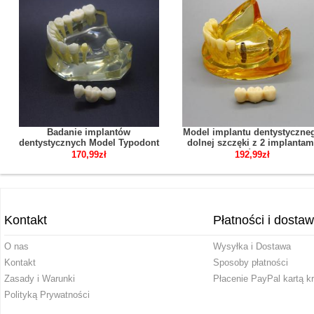
Badanie implantów
Model implantu dentystyczne
dentystycznych Model Typodont
dolnej szczęki z 2 implantam
Most korony dolnej szczęki 2010
mostów 2011
170,99zł
192,99zł
Kontakt
Płatności i dosta
O nas
Wysyłka i Dostawa
Kontakt
Sposoby płatności
Zasady i Warunki
Płacenie PayPal kartą k
Polityką Prywatności