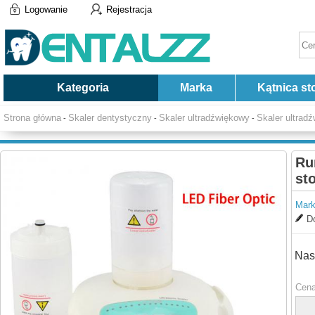
Logowanie
Rejestracja
Kategoria
Marka
Kątnica st
Strona główna
Skaler dentystyczny
Skaler ultradźwiękowy
Skaler ultrad
-
-
-
Ru
st
Mark
Do
Nas
Cena