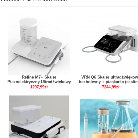
Refine M7+ Skaler
VRN Q6 Skaler ultradźwięko
Piezoelektryczny Ultradźwiękowy
bezbolesny + piaskarka (skalin
Z Diodą LED I Butelką Na Wodę
implant / periodontologia /
1297,99zł
7244,99zł
Endo Skaling Perio
leczenie kanałowe)