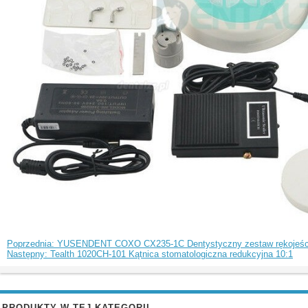
Poprzednia: YUSENDENT COXO CX235-1C Dentystyczny zestaw rękojeści św
Następny: Tealth 1020CH-101 Kątnica stomatologiczna redukcyjna 10:1
PRODUKTY W TEJ KATEGORII