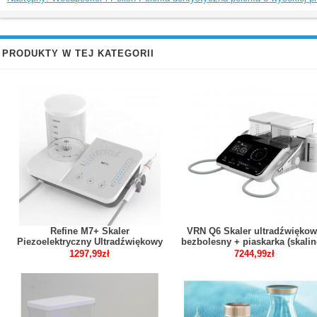
PRODUKTY W TEJ KATEGORII
Refine M7+ Skaler
VRN Q6 Skaler ultradźwięko
Piezoelektryczny Ultradźwiękowy
bezbolesny + piaskarka (skalin
Z Diodą LED I Butelką Na Wodę
implant / periodontologia /
1297,99zł
7244,99zł
Endo Skaling Perio
leczenie kanałowe)