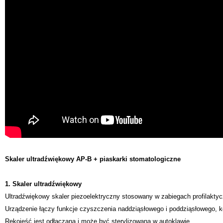
Skaler ultradźwiękowy AP-B + piaskarki stomatologiczne
1. Skaler ultradźwiękowy
Ultradźwiękowy skaler piezoelektryczny stosowany w zabiegach profilakty
Urządzenie łączy funkcje czyszczenia naddziąsłowego i poddziąsłowego, 
Rękojeść jest odłączana i może być sterylizowana w autoklawie.