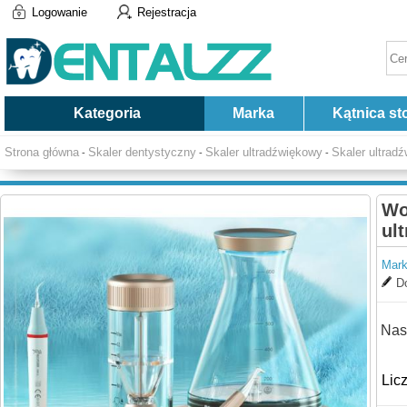
Logowanie
Rejestracja
Kategoria
Marka
Kątnica st
Strona główna
Skaler dentystyczny
Skaler ultradźwiękowy
Skaler ultrad
-
-
-
Wo
ul
Mark
Do
Nas
Lic