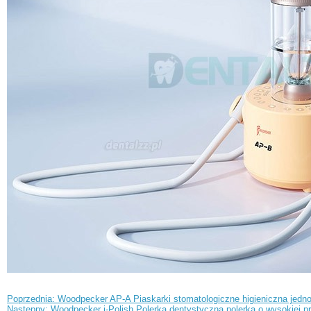
Poprzednia: Woodpecker AP-A Piaskarki stomatologiczne higieniczna jednos
Następny: Woodpecker i-Polish Polerka dentystyczna polerka o wysokiej 