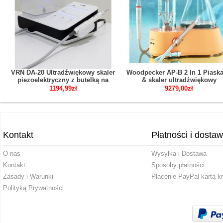
VRN DA-20 Ultradźwiękowy skaler
Woodpecker AP-B 2 In 1 Piaska
piezoelektryczny z butelką na
& skaler ultradźwiękowy
wodę kompatybilny z panelem
stomatologiczne
1194,99zł
9279,00zł
dotykowym EMS
Kontakt
Płatności i dosta
O nas
Wysyłka i Dostawa
Kontakt
Sposoby płatności
Zasady i Warunki
Płacenie PayPal kartą k
Polityką Prywatności