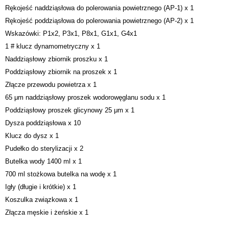
Rękojeść naddziąsłowa do polerowania powietrznego (AP-1) x 1
Rękojeść poddziąsłowa do polerowania powietrznego (AP-2) x 1
Wskazówki: P1x2, P3x1, P8x1, G1x1, G4x1
1 # klucz dynamometryczny x 1
Naddziąsłowy zbiornik proszku x 1
Poddziąsłowy zbiornik na proszek x 1
Złącze przewodu powietrza x 1
65 μm naddziąsłowy proszek wodorowęglanu sodu x 1
Poddziąsłowy proszek glicynowy 25 μm x 1
Dysza poddziąsłowa x 10
Klucz do dysz x 1
Pudełko do sterylizacji x 2
Butelka wody 1400 ml x 1
700 ml stożkowa butelka na wodę x 1
Igły (długie i krótkie) x 1
Koszulka związkowa x 1
Złącza męskie i żeńskie x 1