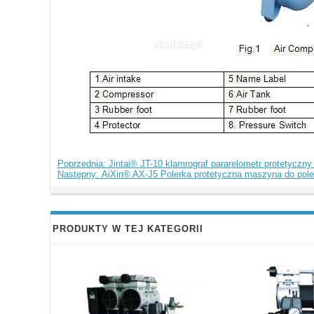
Poprzednia: Jintai® JT-10 klamrograf pararelometr protetyczn
Następny: AiXin® AX-J5 Polerka protetyczna maszyna do pol
PRODUKTY W TEJ KATEGORII