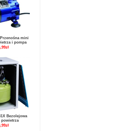
 Przenośna mini
ietrza i pompa
ez zbiornika
,99zł
81X Bezolejowa
 powietrza
 z cichą szafką
,99zł