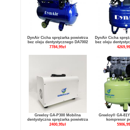
DynAir Cicha sprężarka powietrza
DynAir Cicha spręż
bez oleju dentystycznego DA7002
bez oleju dentyst
CE
7784,99zł
4269,99
Greeloy GA-P300 Mobilna
Greeloy® GA-81Y
dentystyczna sprężarka powietrza
kompresor p
do unitu stomatologicznego (GU-
dentystycznego
2400,99zł
5906,99
P302, GU-P302S)