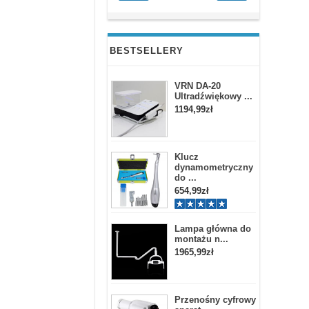
BESTSELLERY
VRN DA-20
Ultradźwiękowy ...
1194,99zł
Klucz
dynamometryczny
do ...
654,99zł
Lampa główna do
montażu n...
1965,99zł
Przenośny cyfrowy