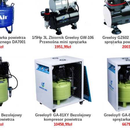
arka powietrza
1/5Hp 3L Zbiornik Greeloy GW-106
Greeloy GZ602
ycznego DA7001
Przenośna mini sprężarka
sprężarka pow
powietrza z pojedynczym
próżniowa b
zł
1951,99zł
2003
cylindrem
 Bezolejowy
Greeloy® GA-81XY Bezolejowy
Greeloy® GA-
owietrza
kompresor powietrza
sprężarka
 z suszarką
dentystycznego z suszarką i cichą
dentystycznego
zł
10458,99zł
6679
szafką