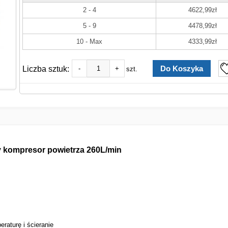
2 - 4
4622,99zł
5 - 9
4478,99zł
10 - Max
4333,99zł
Liczba sztuk:
-
+
szt.
 kompresor powietrza 260L/min
raturę i ścieranie