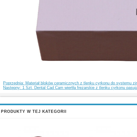
Poprzednia: Materiał bloków ceramicznych z tlenku cyrkonu do systemu
Następny: 1 Szt. Dental Cad Cam wiertła frezarskie z tlenku cyrkonu p
PRODUKTY W TEJ KATEGORII