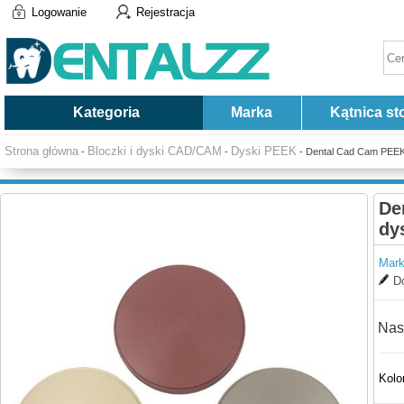
Logowanie
Rejestracja
Kategoria
Marka
Kątnica st
Strona główna
Bloczki i dyski CAD/CAM
Dyski PEEK
-
-
- Dental Cad Cam PEEK 
De
dy
Mark
Do
Nas
Kolo