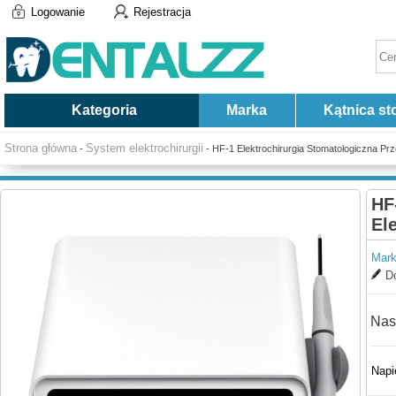
Logowanie
Rejestracja
Kategoria
Marka
Kątnica st
Strona główna
System elektrochirurgii
-
- HF-1 Elektrochirurgia Stomatologiczna Pr
HF
El
Mark
Do
Nas
Napi