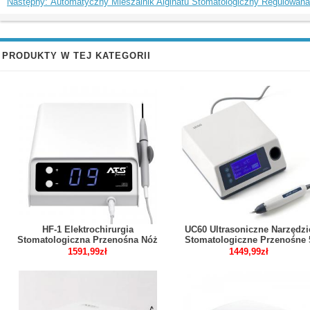
Następny: Automatyczny Mieszalnik Alginatu Stomatologiczny Regulowana
PRODUKTY W TEJ KATEGORII
HF-1 Elektrochirurgia
UC60 Ultrasoniczne Narzędzi
Stomatologiczna Przenośna Nóż
Stomatologiczne Przenośne 
Elektryczny
Ostrzy
1591,99zł
1449,99zł