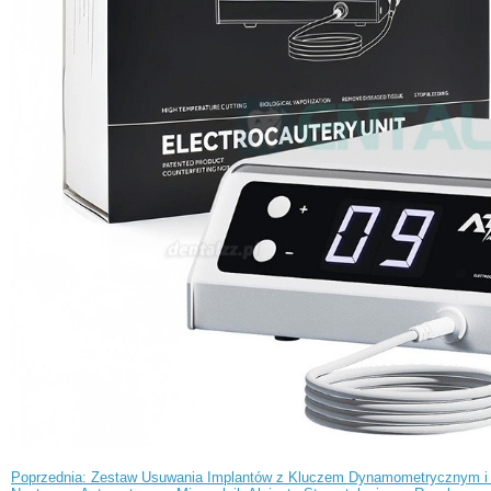
Poprzednia: Zestaw Usuwania Implantów z Kluczem Dynamometrycznym i