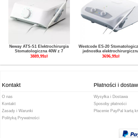
Neway ATS-S1 Elektrochirurgia
Westcode ES-20 Stomatologic
Stomatologiczna 40W z 7
jednostka elektrochirurgiczn
Elektrodami
system elektrochirurgii
3889,99zł
3696,99zł
dentystycznej
Kontakt
Płatności i dosta
O nas
Wysyłka i Dostawa
Kontakt
Sposoby płatności
Zasady i Warunki
Płacenie PayPal kartą k
Polityką Prywatności