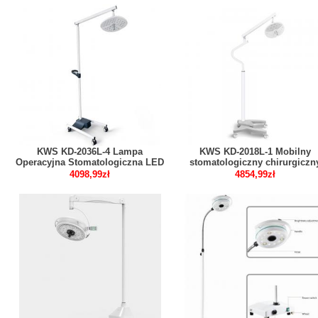
KWS KD-2036L-4 Lampa
KWS KD-2018L-1 Mobilny
Operacyjna Stomatologiczna LED
stomatologiczny chirurgiczn
80W Mobilna na Stojaku z 4
LED dioda bezcieniowy włączn
4098,99zł
4854,99zł
Kółkami
dotykowy światła chirurgiczn