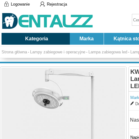
Logowanie
Rejestracja
Kategoria
Marka
Kątnica st
Strona główna
Lampy zabiegowe i operacyjne
Lampa zabiegowa led
Lamp
-
-
-
bezcieniowy
KW
La
LE
Mark
Do
Nas
Napi