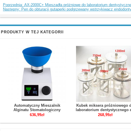
Poprzednia: AX-2000C+ Mieszadła próżniowe do laboratorium dentystycz
Następny: Pen do obturacji gutaperki podgrzewany wstrzykiwacz endodon
PRODUKTY W TEJ KATEGORII
Automatyczny Mieszalnik
Kubek miksera próżniowego 
Alginatu Stomatologiczny
laboratorium dentystycznego 
Regulowana Prędkość 5–300
miksera próżniowego
636,99zł
268,99zł
obr./min
dentystycznego