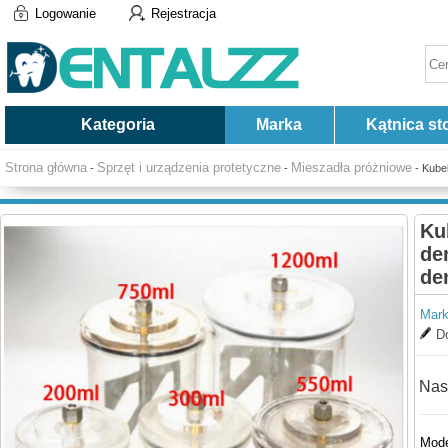
Logowanie
Rejestracja
Kategoria
Marka
Kątnica st
Strona główna
Sprzęt i urządzenia protetyczne
Mieszadła próżniowe
-
-
- Kube
Ku
de
de
Mark
Do
Nas
Mode