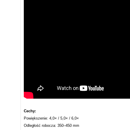
Cechy:
Powiększenie: 4,0× / 5,0× / 6,0×
Odległość robocza: 350–450 mm