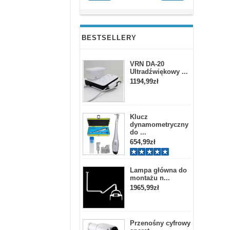
BESTSELLERY
VRN DA-20
Ultradźwiękowy ...
1194,99zł
Klucz
dynamometryczny
do ...
654,99zł
Lampa główna do
montażu n...
1965,99zł
Przenośny cyfrowy