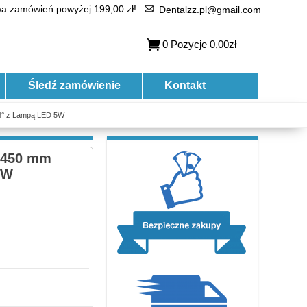
 zamówień powyżej 199,00 zł!
Dentalzz.pl@gmail.com
0
Pozycje
0,00zł
Śledź zamówienie
Kontakt
48° z Lampą LED 5W
0–450 mm
5W