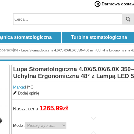
Darmowa dostawa
ątnica stomatologiczna
Turbina stomatologiczna
operacyjne
- Lupa Stomatologiczna 4.0X/5.0X/6.0X 350–450 mm Uchylna Ergonomiczna 
Lupa Stomatologiczna 4.0X/5.0X/6.0X 35
Uchylna Ergonomiczna 48° z Lampą LED 
Marka:
HYG
Dodaj opinię
1265,99zł
Nasza cena:
Model: