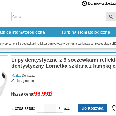
Darmowa dostawa
ątnica stomatologiczna
Turbina stomatologiczna
entystyczne z 5 soczewkami reflektor dentystyczny Lornetka szklana z lampką czołową LE
Lupy dentystyczne z 5 soczewkami reflekt
dentystyczny Lornetka szklana z lampką 
Marka:
Dentalzz
Dodaj opinię
96,99zł
Nasza cena:
Liczba sztuk:
-
+
szt.