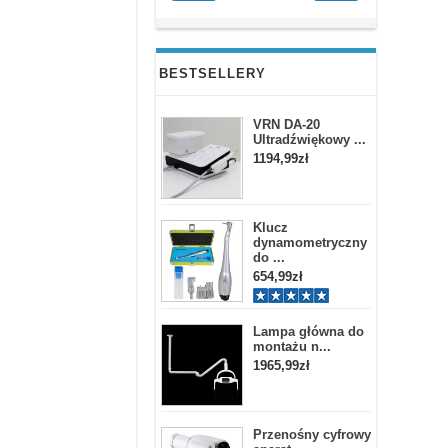
BESTSELLERY
VRN DA-20
Ultradźwiękowy ...
1194,99zł
Klucz
dynamometryczny
do ...
654,99zł
Lampa główna do
montażu n...
1965,99zł
Przenośny cyfrowy