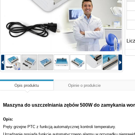
Lic
Opis produktu
Opinie o produkcie
Maszyna do uszczelniania zębów 500W do zamykania work
Opis:
Pręty grzejne PTC z funkcją automatycznej kontroli temperatury.
Urządzenie posiada funkcję automatycznego alarmu w przypadku nieprawidł