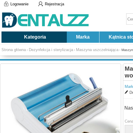
Logowanie
Rejestracja
Kategoria
Marka
Kątnica st
Strona główna
Dezynfekcja i sterylizacja
Maszyna uszczelniająca
-
-
- Maszyna
Ma
wo
Mark
Do
Nas
Cena