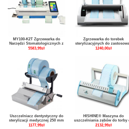
MY100-K2T Zgrzewarka do
Zgrzewarka do torebek
Narzędzi Stomatologicznych z
sterylizacyjnych do zastosow
Funkcją Cięcia i Drukarką
stomatologicznych
5583,99zł
1240,00zł
Rysikową Ekran Dotykowy
Uszczelniacz dentystyczny do
HISHINE® Maszyna do
sterylizacji medycznej 250 mm
uszczelniania zębów do torby
sterylizacji w autoklawie
1177,99zł
2132,99zł