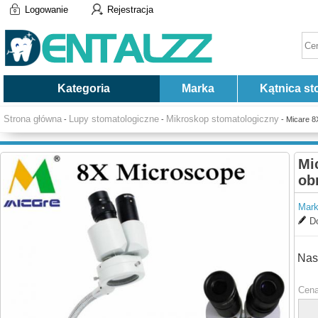
Logowanie
Rejestracja
Kategoria
Marka
Kątnica st
Strona główna
Lupy stomatologiczne
Mikroskop stomatologiczny
-
-
- Micare 8
Mi
ob
Mark
Do
Nas
Cena