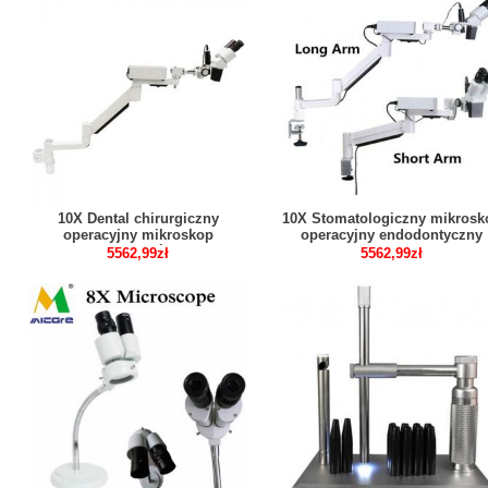
10X Dental chirurgiczny
10X Stomatologiczny mikrosk
operacyjny mikroskop
operacyjny endodontyczny
endodontyczny ze światłem LED
mikroskop chirurgiczny stoło
5562,99zł
5562,99zł
do fotela dentystycznego
montowany na biurku