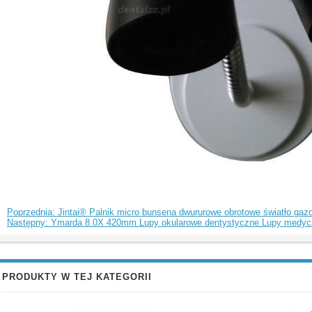
Poprzednia: Jintai® Palnik micro bunsena dwururowe obrotowe światło ga
Następny: Ymarda 8.0X 420mm Lupy okularowe dentystyczne Lupy medyc
PRODUKTY W TEJ KATEGORII