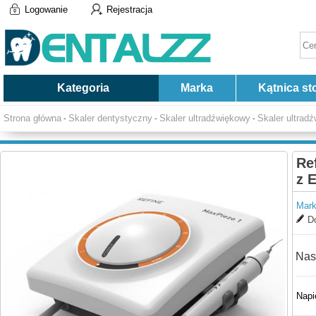
Logowanie
Rejestracja
Kategoria
Marka
Kątnica st
Strona główna
Skaler dentystyczny
Skaler ultradźwiękowy
Skaler ultrad
-
-
-
Re
z 
Mark
Do
Nas
Napi