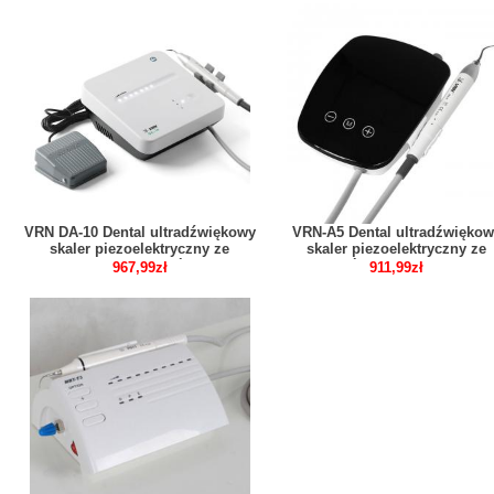
VRN DA-10 Dental ultradźwiękowy
VRN-A5 Dental ultradźwiękow
skaler piezoelektryczny ze
skaler piezoelektryczny ze
zdejmowaną rękojeścią LED
światłem LED
967,99zł
911,99zł