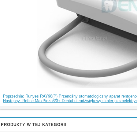
Poprzednia: Runyes RAY98(P) Przenośny stomatologiczny aparat rentgeno
Następny: Refine MaxPiezo3/3+ Dental ultradźwiękowy skaler piezoelektr
PRODUKTY W TEJ KATEGORII