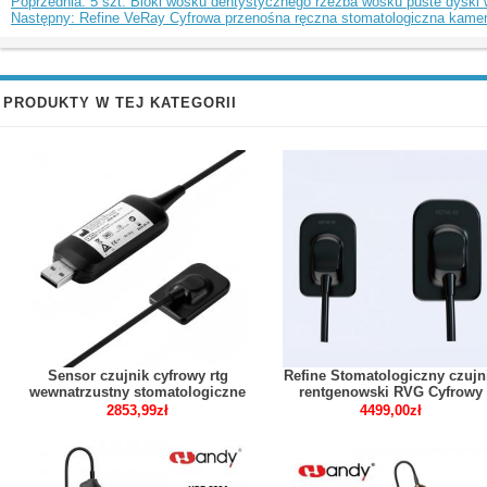
Poprzednia: 5 szt. Bloki wosku dentystycznego rzeźba wosku puste dyski w
Następny: Refine VeRay Cyfrowa przenośna ręczna stomatologiczna kamera
PRODUKTY W TEJ KATEGORII
Sensor czujnik cyfrowy rtg
Refine Stomatologiczny czujn
wewnatrzustny stomatologiczne
rentgenowski RVG Cyfrowy
S1/S2
czujnik wewnątrzustny do apar
2853,99zł
4499,00zł
rentgenowskiego