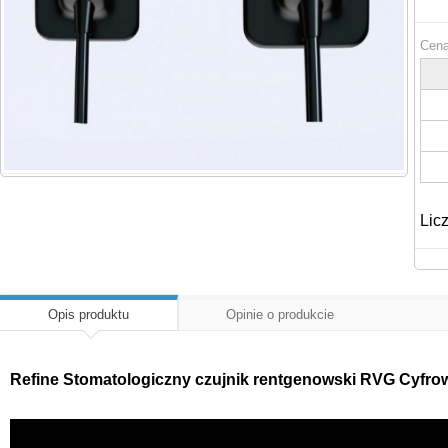
Cena
Lic
Opis produktu
Opinie o produkcie
Refine Stomatologiczny czujnik rentgenowski RVG Cyfro