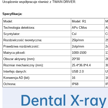
Urządzenie współpracuje również z TWAIN DRIVER.
Specyfikacja:
Model:
Model: R1
M
Technologia detektora:
APs CMos
A
Scyntylator:
Csl
C
Rozdzielczość teoretyczna:
25lp/mm
2
Prawdziwa rozdzielczość:
2oIp/mm
2
Matryca pikseli:
1000-1500
1
Obszar aktywny (mm):
20*30
2
Rozmiar mechaniczny (mm):
25.4*36.8*4.4
3
Interfejs danych:
USB 2.0
U
Konwersja AD (bit):
16
1
Ochrona:
IP68
I