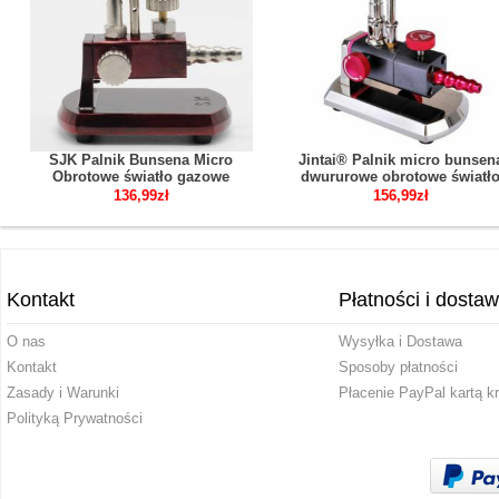
SJK Palnik Bunsena Micro
Jintai® Palnik micro bunsen
Obrotowe światło gazowe
dwururowe obrotowe światł
propanowe
gazowe propanowe
136,99zł
156,99zł
Kontakt
Płatności i dosta
O nas
Wysyłka i Dostawa
Kontakt
Sposoby płatności
Zasady i Warunki
Płacenie PayPal kartą k
Polityką Prywatności