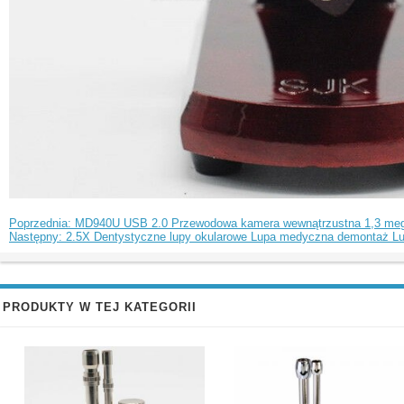
Poprzednia: MD940U USB 2.0 Przewodowa kamera wewnątrzustna 1,3 me
Następny: 2.5X Dentystyczne lupy okularowe Lupa medyczna demontaż Lu
PRODUKTY W TEJ KATEGORII