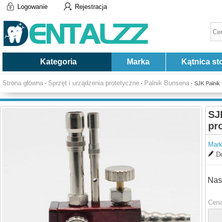
Logowanie
Rejestracja
Kategoria
Marka
Kątnica st
Strona główna
Sprzęt i urządzenia protetyczne
Palnik Bunsena
-
-
- SJK Palnik
SJ
pr
Mark
Do
Nas
Cena