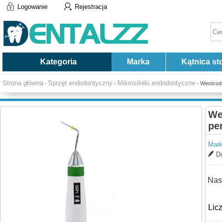
Logowanie
Rejestracja
Kategoria
Marka
Kątnica st
Strona główna
Sprzęt endodontyczny
Mikrosilniki endodontyczne
-
-
- Westcode
We
pe
Mark
Do
Nas
Lic