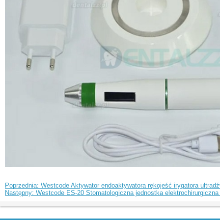
Poprzednia: Westcode Aktywator endoaktywatora rękojeść irygatora ultra
Następny: Westcode ES-20 Stomatologiczna jednostka elektrochirurgiczna s