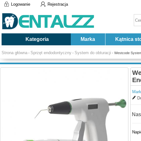
Logowanie
Rejestracja
Kategoria
Marka
Kątnica st
Strona główna
Sprzęt endodontyczny
System do obturacji
-
-
- Westcode System
We
En
Mark
Do
Nas
Napi