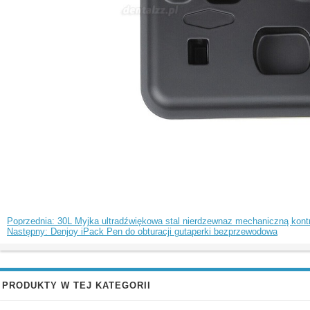
Poprzednia: 30L Myjka ultradźwiękowa stal nierdzewnaz mechaniczną kont
Następny: Denjoy iPack Pen do obturacji gutaperki bezprzewodowa
PRODUKTY W TEJ KATEGORII