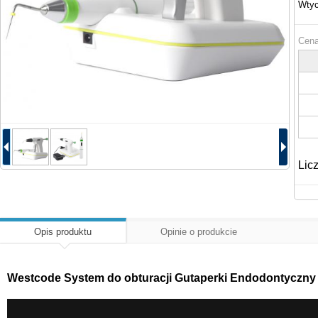
Wtyc
Cena
Lic
Opis produktu
Opinie o produkcie
Westcode System do obturacji Gutaperki Endodontyczny