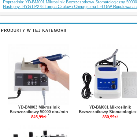
Poprzednia: YD-BM001 Mikrosilnik Bezszczotkowy Stomatologiczny 50000
Następny: HYG-LP278 Lampa Czołowa Chirurgiczna LED 5W Regulowana d
PRODUKTY W TEJ KATEGORII
YD-BM003 Mikrosilnik
YD-BM001 Mikrosilnik
Bezszczotkowy 50000 obr./min
Bezszczotkowy Stomatologicz
Szlifowanie Rzeźbienie
50000 obr./min do Polerowania
845,99zł
830,99zł
Końcówką