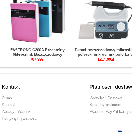
FASTRONG C200A Przenośny
Dental bezszczotkowy mikrosil
Mikrosilnik Bezszczotkowy
polerski mikrosilnik polerka 
Stomatologiczny do Polerowania
000 obr/min rękojeść
707,99zł
1214,99zł
z Akumulatorem
Kontakt
Płatności i dosta
O nas
Wysyłka i Dostawa
Kontakt
Sposoby płatności
Zasady i Warunki
Płacenie PayPal kartą k
Polityką Prywatności