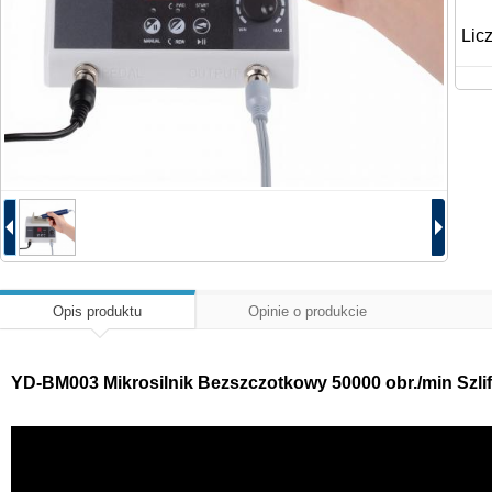
Lic
Opis produktu
Opinie o produkcie
YD-BM003 Mikrosilnik Bezszczotkowy 50000 obr./min Szli