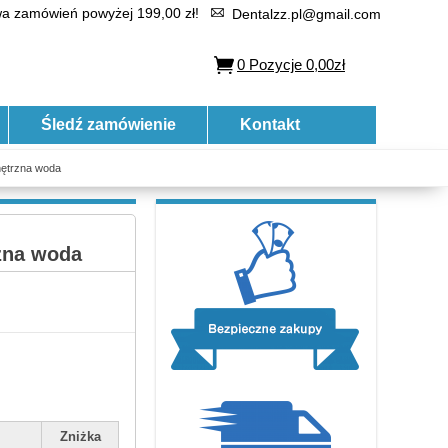
 zamówień powyżej 199,00 zł!
Dentalzz.pl@gmail.com
0
Pozycje
0,00zł
Śledź zamówienie
Kontakt
ętrzna woda
zna woda
Zniżka