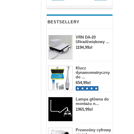
BESTSELLERY
VRN DA-20
Ultradźwiękowy ...
1194,99zł
Klucz
dynamometryczny
do ...
654,99zł
Lampa główna do
montażu n...
1965,99zł
Przenośny cyfrowy