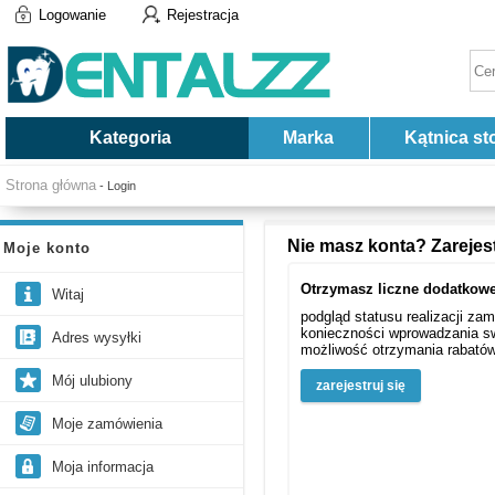
Logowanie
Rejestracja
Kategoria
Marka
Kątnica st
Strona główna
- Login
Nie masz konta? Zarejest
Moje konto
Otrzymasz liczne dodatkowe
Witaj
podgląd statusu realizacji za
konieczności wprowadzania s
Adres wysyłki
możliwość otrzymania rabató
Mój ulubiony
zarejestruj się
Moje zamówienia
Moja informacja