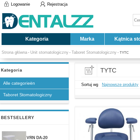
Logowanie
Rejestracja
Kategoria
Marka
Kątnica st
Strona główna
Unit stomatologiczny
Taboret Stomatologiczny
-
-
- TYTC
TYTC
Kategoria
Alle categorieën
Sortuj wg
Najnowsze produkty
Taboret Stomatologiczny
BESTSELLERY
VRN DA-20