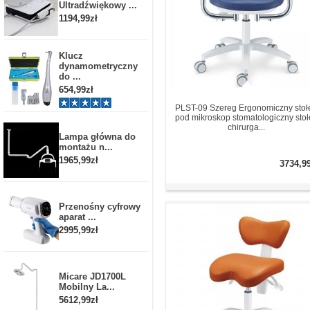
Ultradźwiękowy ...
1194,99zł
Klucz
dynamometryczny
do ...
654,99zł
PLST-09 Szereg Ergonomiczny stoł
pod mikroskop stomatologiczny stoł
chirurga...
Lampa główna do
montażu n...
1965,99zł
3734,9
Przenośny cyfrowy
aparat ...
2995,99zł
Micare JD1700L
Mobilny La...
5612,99zł