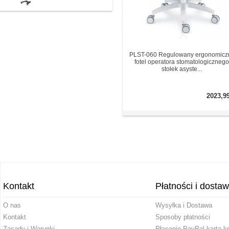
PLST-060 Regulowany ergonomicz
fotel operatora stomatologicznego
stołek asyste...
2023,9
Kontakt
Płatności i dosta
O nas
Wysyłka i Dostawa
Kontakt
Sposoby płatności
Zasady i Warunki
Płacenie PayPal kartą k