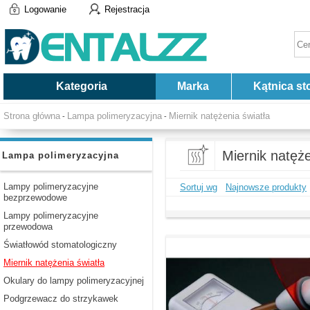
Logowanie
Rejestracja
Kategoria
Marka
Kątnica st
Strona główna
Lampa polimeryzacyjna
Miernik natężenia światła
-
-
Miernik natęże
Lampa polimeryzacyjna
Lampy polimeryzacyjne
Sortuj wg
Najnowsze produkty
bezprzewodowe
Lampy polimeryzacyjne
przewodowa
Światłowód stomatologiczny
Miernik natężenia światła
Okulary do lampy polimeryzacyjnej
Podgrzewacz do strzykawek