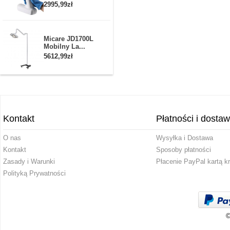
2995,99zł
Micare JD1700L
Mobilny La...
5612,99zł
Kontakt
Płatności i dosta
O nas
Wysyłka i Dostawa
Kontakt
Sposoby płatności
Zasady i Warunki
Płacenie PayPal kartą k
Polityką Prywatności
©