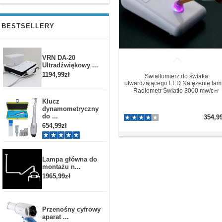
BESTSELLERY
VRN DA-20
Ultradźwiękowy ...
1194,99zł
Światłomierz do światła
utwardzającego LED Natężenie lam
Radiometr Światło 3000 mw/c㎡
Klucz
dynamometryczny
do ...
354,9
654,99zł
Lampa główna do
montażu n...
1965,99zł
Przenośny cyfrowy
aparat ...