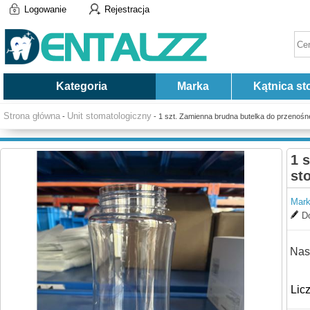
Logowanie
Rejestracja
Kategoria
Marka
Kątnica st
Strona główna
Unit stomatologiczny
-
- 1 szt. Zamienna brudna butelka do przenośn
1 
st
Mark
Do
Nas
Lic