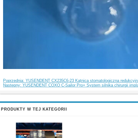
Poprzednia: YUSENDENT CX235C6-23 Kątnica stomatologiczna redukcyjna 20
Następny: YUSENDENT COXO C-Sailor Pro+ System silnika chirurgii impla
PRODUKTY W TEJ KATEGORII