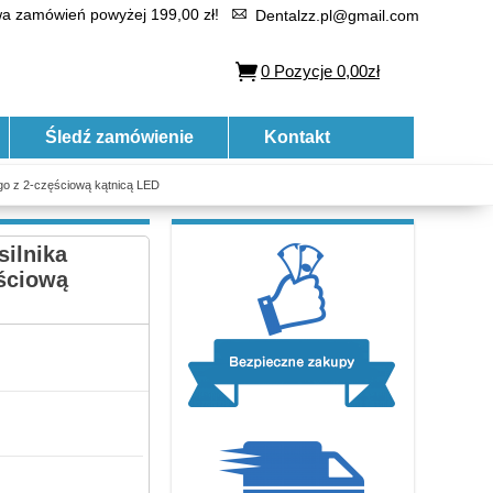
 zamówień powyżej 199,00 zł!
Dentalzz.pl@gmail.com
0
Pozycje
0,00zł
Śledź zamówienie
Kontakt
go z 2-częściową kątnicą LED
ilnika
ęściową