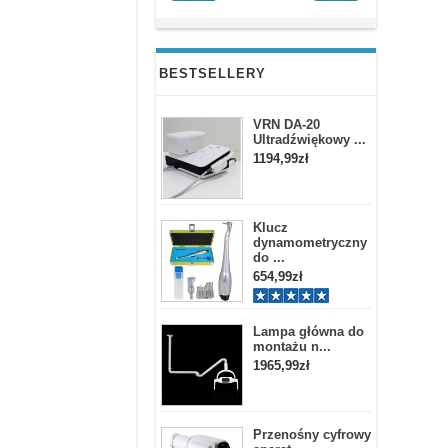
BESTSELLERY
VRN DA-20
Ultradźwiękowy ...
1194,99zł
Klucz
dynamometryczny
do ...
654,99zł
Lampa główna do
montażu n...
1965,99zł
Przenośny cyfrowy