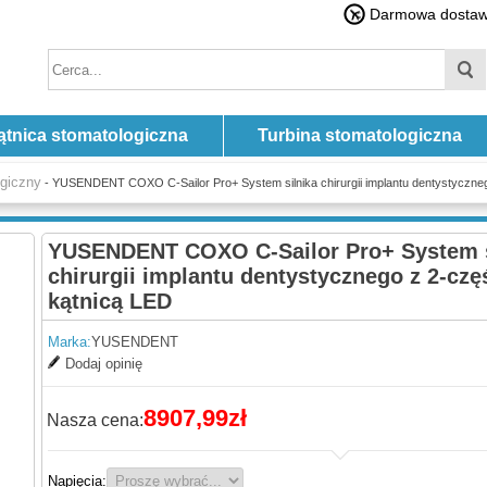
Darmowa dostawa
ątnica stomatologiczna
Turbina stomatologiczna
ogiczny
- YUSENDENT COXO C-Sailor Pro+ System silnika chirurgii implantu dentystyczne
YUSENDENT COXO C-Sailor Pro+ System s
chirurgii implantu dentystycznego z 2-cz
kątnicą LED
Marka:
YUSENDENT
Dodaj opinię
8907,99zł
Nasza cena:
Napięcia: