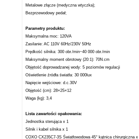
Metalowe złącze (medyczna wtyczka);
Bezprzewodowy pedał;
Parametry produktu:
Maksymalna moc: 120VA
Zasilanie: AC 110V 60Hz/230V 50Hz
Prędkość silnika: 300 obr./min~40 000 obr./min
Maksymalny moment obrotowy (20:1): 70N.cm
Objętość doprowadzanej wody: 5 poziomów regulacji
Oświetlenie źródła światła: 30 000lux
Napięcie wejściowe: d.c.30V
Objętość (cm): 28×25×12
Waga (kg): 3,4
Lista zawartości opakowania:
Jednostka sterująca x 1
Silnik i kabel silnika x 1
COXO CX235C7-3S Światłowodowa 45° kątnica chirurgiczna x