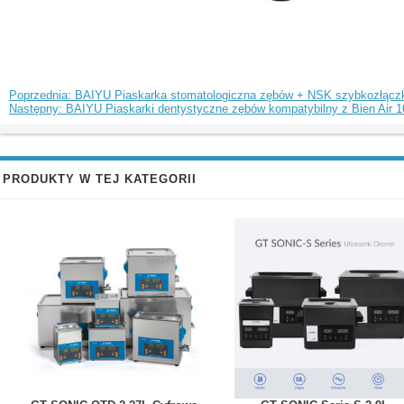
Poprzednia: BAIYU Piaskarka stomatologiczna zębów + NSK szybkozłączk
Następny: BAIYU Piaskarki dentystyczne zębów kompatybilny z Bien Air 
PRODUKTY W TEJ KATEGORII