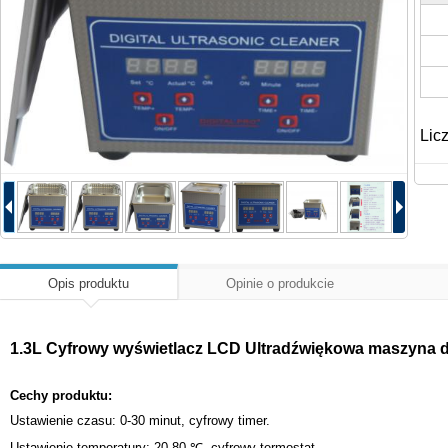
Lic
Opis produktu
Opinie o produkcie
1.3L Cyfrowy wyświetlacz LCD Ultradźwiękowa maszyna do
Cechy produktu:
Ustawienie czasu: 0-30 minut, cyfrowy timer.
Ustawienie temperatury: 20-80 ℃, cyfrowy termostat.