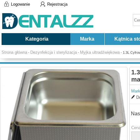
Logowanie
Rejestracja
Kategoria
Marka
Kątnica st
Strona główna
Dezynfekcja i sterylizacja
Myjka ultradźwiękowa
-
-
- 1.3L Cyfro
1.
ma
Mark
Do
Nas
Cena