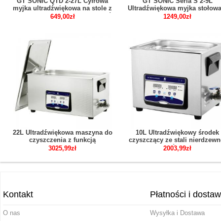
GT SONIC QTD 2-27L Cyfrowa
GT SONIC Seria S 2-9L
myjka ultradźwiękowa na stole z
Ultradźwiękowa myjka stołowa
podgrzewaczem do zastosowań
panelem dotykowym z grzałk
649,00zł
1249,00zł
stomatologicznych
lustro tytanowe stal nierdzew
laboratoryjnych
22L Ultradźwiękowa maszyna do
10L Ultradźwiękowy środek
czyszczenia z funkcją
czyszczący ze stali nierdzewn
odgazowywania grzałki czasowej
do zegarków z biżuterią
3025,99zł
2003,99zł
z funkcją półfalową JP-080S
dentystyczną JP-040S
Kontakt
Płatności i dosta
O nas
Wysyłka i Dostawa