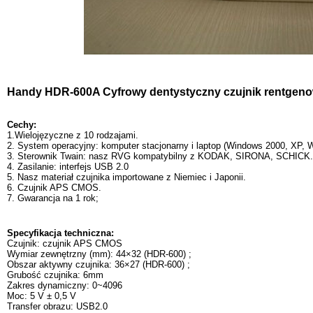
Handy HDR-600A Cyfrowy dentystyczny czujnik rentgen
Cechy:
1.Wielojęzyczne z 10 rodzajami.
2. System operacyjny: komputer stacjonarny i laptop (Windows 2000, XP, W
3. Sterownik Twain: nasz RVG kompatybilny z KODAK, SIRONA, SCHICK.
4. Zasilanie: interfejs USB 2.0
5. Nasz materiał czujnika importowane z Niemiec i Japonii.
6. Czujnik APS CMOS.
7. Gwarancja na 1 rok;
Specyfikacja techniczna:
Czujnik: czujnik APS CMOS
Wymiar zewnętrzny (mm): 44×32 (HDR-600) ;
Obszar aktywny czujnika: 36×27 (HDR-600) ;
Grubość czujnika: 6mm
Zakres dynamiczny: 0~4096
Moc: 5 V ± 0,5 V
Transfer obrazu: USB2.0