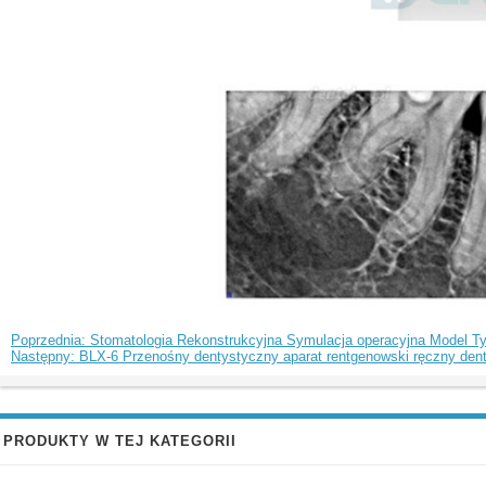
Poprzednia: Stomatologia Rekonstrukcyjna Symulacja operacyjna Model T
Następny: BLX-6 Przenośny dentystyczny aparat rentgenowski ręczny denty
PRODUKTY W TEJ KATEGORII