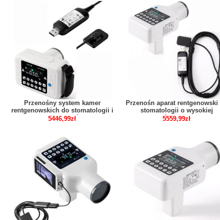
Przenośny system kamer
Przenośn aparat rentgenowski
rentgenowskich do stomatologii i
stomatologii o wysokiej
zestaw czujników rtg
częstotliwości i cyfrowy sens
5446,99zł
5559,99zł
RTG