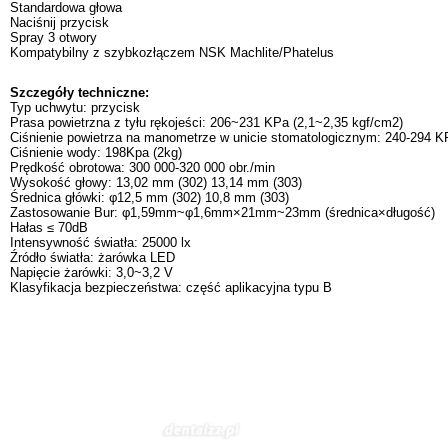
Standardowa głowa
Naciśnij przycisk
Spray 3 otwory
Kompatybilny z szybkozłączem NSK Machlite/Phatelus
Szczegóły techniczne:
Typ uchwytu: przycisk
Prasa powietrzna z tyłu rękojeści: 206~231 KPa (2,1~2,35 kgf/cm2)
Ciśnienie powietrza na manometrze w unicie stomatologicznym: 240-294 KP
Ciśnienie wody: 198Kpa (2kg)
Prędkość obrotowa: 300 000-320 000 obr./min
Wysokość głowy: 13,02 mm (302) 13,14 mm (303)
Średnica główki: φ12,5 mm (302) 10,8 mm (303)
Zastosowanie Bur: φ1,59mm~φ1,6mm×21mm~23mm (średnica×długość)
Hałas ≤ 70dB
Intensywność światła: 25000 lx
Źródło światła: żarówka LED
Napięcie żarówki: 3,0~3,2 V
Klasyfikacja bezpieczeństwa: część aplikacyjna typu B