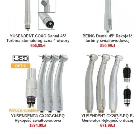
YUSENDENT COXO Dental 45°
BEING Dental 45° Rękojeść
Turbina stomatologiczna 4 otwory
turbiny światłowodowej
kompatybilny z NSK PANA MAX
Kompatybilny z NSK Phatelu
656,99zł
850,99zł
Machlite
YUSENDENT® CX207-GN-PQ
YUSENDENT CX207-F-PQ E-
Rękojeść światłowodowa
Generator Rękojeść o dużej
Kompatybilny z NSK ( 1x
prędkości LED 2/4 otwory
1874,99zł
671,99zł
Szybkozłączka + 2 xTurbina
kompatybilny z NSK Phatelu
stomatologiczna)
szybkozłączka