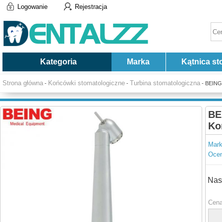
Logowanie
Rejestracja
Kategoria
Marka
Kątnica st
Strona główna
Końcówki stomatologiczne
Turbina stomatologiczna
-
-
- BEING 
BE
Ko
Mark
Ocen
Nas
Cena