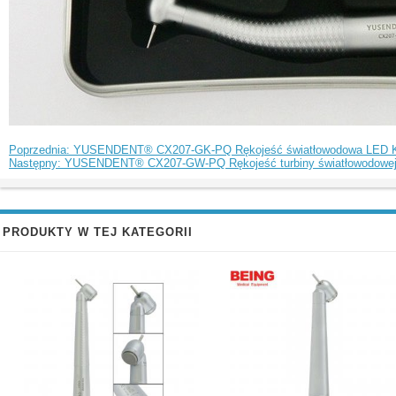
Poprzednia: YUSENDENT® CX207-GK-PQ Rękojeść światłowodowa LED Komp
Następny: YUSENDENT® CX207-GW-PQ Rękojeść turbiny światłowodowej K
PRODUKTY W TEJ KATEGORII