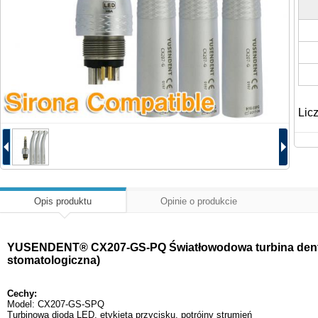
Lic
Opis produktu
Opinie o produkcie
YUSENDENT® CX207-GS-PQ Światłowodowa turbina dentys
stomatologiczna)
Cechy:
Model: CX207-GS-SPQ
Turbinowa dioda LED, etykieta przycisku, potrójny strumień