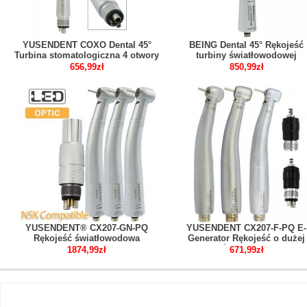
YUSENDENT COXO Dental 45°
BEING Dental 45° Rękojeść
Turbina stomatologiczna 4 otwory
turbiny światłowodowej
kompatybilny z NSK PANA MAX
Kompatybilny z NSK Phatelu
656,99zł
850,99zł
Machlite
YUSENDENT® CX207-GN-PQ
YUSENDENT CX207-F-PQ E-
Rękojeść światłowodowa
Generator Rękojeść o dużej
Kompatybilny z NSK ( 1x
prędkości LED 2/4 otwory
1874,99zł
671,99zł
Szybkozłączka + 2 xTurbina
kompatybilny z NSK Phatelu
stomatologiczna)
szybkozłączka