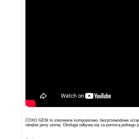
COXO GENI to sterowane komputerowo, bezprzewodowe urządze
obrębie jamy ustnej. Obsługa odbywa się za pomocą jednego p