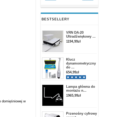
BESTSELLERY
VRN DA-20
Ultradźwiękowy ...
1194,99zł
Klucz
dynamometryczny
do ...
654,99zł
Lampa główna do
montażu n...
1965,99zł
b domięśniowej w
Przenośny cyfrowy