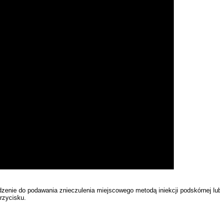
nie do podawania znieczulenia miejscowego metodą iniekcji podskórnej lu
rzycisku.