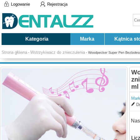
Logowanie
Rejestracja
Kategoria
Marka
Kątnica st
Strona główna
Wstrzykiwacz do znieczulenia
-
- Woodpecker Super Pen Bezbolesne
Wo
zn
ml
Mark
Do
Nas
Lic