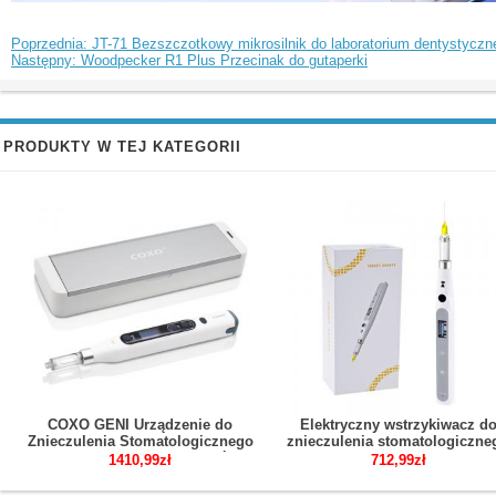
Poprzednia: JT-71 Bezszczotkowy mikrosilnik do laboratorium dentystyczne
Następny: Woodpecker R1 Plus Przecinak do gutaperki
PRODUKTY W TEJ KATEGORII
COXO GENI Urządzenie do
Elektryczny wstrzykiwacz d
Znieczulenia Stomatologicznego
znieczulenia stomatologiczne
Bezprzewodowe 3 Prędkości
Bezbolesne urządzenie do
1410,99zł
712,99zł
znieczulania