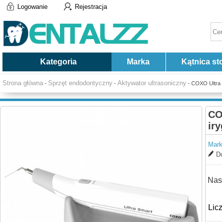
Logowanie
Rejestracja
Kategoria
Marka
Kątnica st
Strona główna
Sprzęt endodontyczny
Aktywator ultrasoniczny
-
-
- COXO Ultra 
CO
ir
Mark
Do
Nas
Lic