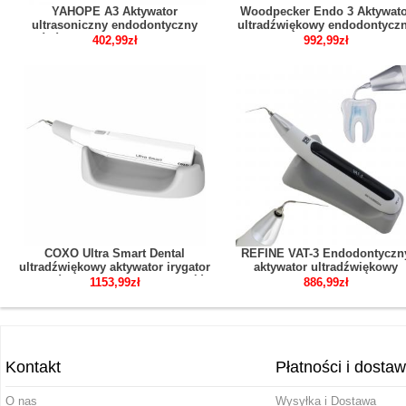
YAHOPE A3 Aktywator
Woodpecker Endo 3 Aktywato
ultrasoniczny endodontyczny
ultradźwiękowy endodontycz
końcówka endodontyczna z 120
aktywator
402,99zł
992,99zł
szt. Końcówek
COXO Ultra Smart Dental
REFINE VAT-3 Endodontyczn
ultradźwiękowy aktywator irygator
aktywator ultradźwiękowy
kanałów korzeniowych rękojeść
endoaktywator Irygator
1153,99zł
886,99zł
dźwiękowy bezprzewodowy
Kontakt
Płatności i dosta
O nas
Wysyłka i Dostawa