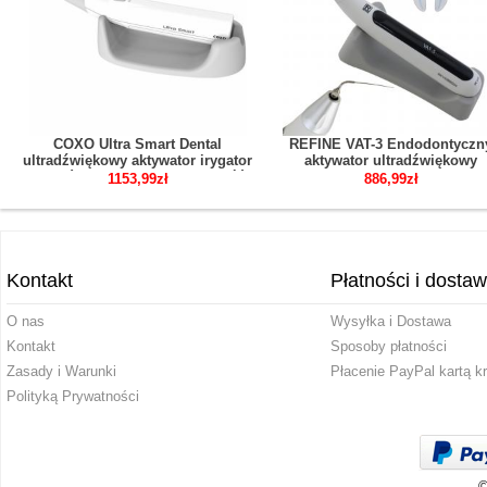
COXO Ultra Smart Dental
REFINE VAT-3 Endodontyczn
ultradźwiękowy aktywator irygator
aktywator ultradźwiękowy
kanałów korzeniowych rękojeść
endoaktywator Irygator
1153,99zł
886,99zł
dźwiękowy bezprzewodowy
Kontakt
Płatności i dosta
O nas
Wysyłka i Dostawa
Kontakt
Sposoby płatności
Zasady i Warunki
Płacenie PayPal kartą k
Polityką Prywatności
©