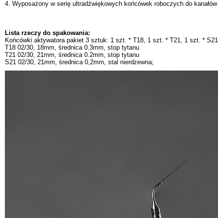
4. Wyposażony w serię ultradźwiękowych końcówek roboczych do kanałów
Lista rzeczy do spakowania:
Końcówki aktywatora pakiet 3 sztuk: 1 szt. * T18, 1 szt. * T21, 1 szt. * S21
T18 02/30, 18mm, średnica 0.3mm, stop tytanu
T21 02/30, 21mm, średnica 0.2mm, stop tytanu
S21 02/30, 21mm, średnica 0,2mm, stal nierdzewna;