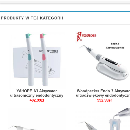
PRODUKTY W TEJ KATEGORII
YAHOPE A3 Aktywator
Woodpecker Endo 3 Aktywato
ultrasoniczny endodontyczny
ultradźwiękowy endodontycz
końcówka endodontyczna z 120
aktywator
402,99zł
992,99zł
szt. Końcówek