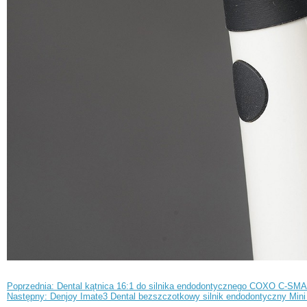
Poprzednia: Dental kątnica 16:1 do silnika endodontycznego COXO C-S
Następny: Denjoy Imate3 Dental bezszczotkowy silnik endodontyczny Mini 