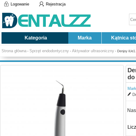
Logowanie
Rejestracja
Kategoria
Marka
Kątnica st
Strona główna
Sprzęt endodontyczny
Aktywator ultrasoniczny
-
-
- Denjoy iUe1 
De
do
Mark
Do
Nas
Lic