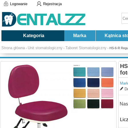
Logowanie
Rejestracja
Kategoria
Marka
Kątnica st
Strona główna
Unit stomatologiczny
Taboret Stomatologiczny
-
-
- HS-6-R Regul
HS
fo
Mark
Do
Nas
Lic