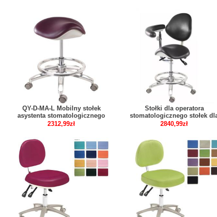
QY-D-MA-L Mobilny stołek
Stołki dla operatora
asystenta stomatologicznego
stomatologicznego stołek dl
stołek siodłowy dentysty stołek
asystenta pielęgniarki z
2312,99zł
2840,99zł
lekarski fotel operatora
podłokietnikiem skóra pu