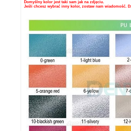
Domyślny kolor jest taki sam jak na zdjęciu.
Jeśli chcesz wybrać inny kolor, zostaw nam wiadomość. D