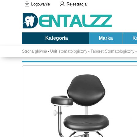
Logowanie
Rejestracja
Kategoria
Marka
K
Strona główna
Unit stomatologiczny
Taboret Stomatologiczny
-
-
-