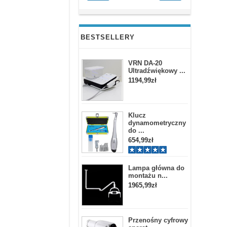
BESTSELLERY
VRN DA-20
Ultradźwiękowy ...
1194,99zł
Klucz
dynamometryczny
do ...
654,99zł
Lampa główna do
montażu n...
1965,99zł
Przenośny cyfrowy