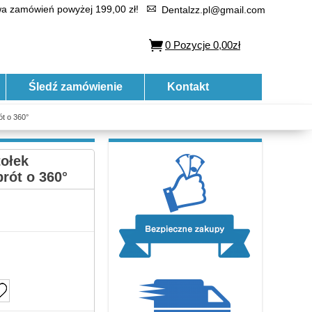
 zamówień powyżej 199,00 zł!
Dentalzz.pl@gmail.com
0
Pozycje
0,00zł
Śledź zamówienie
Kontakt
t o 360°
ołek
brót o 360°