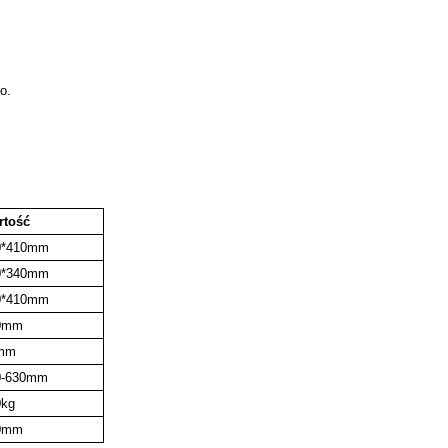
o.
rtość
0*410mm
0*340mm
0*410mm
0mm
mm
0-630mm
0kg
0mm