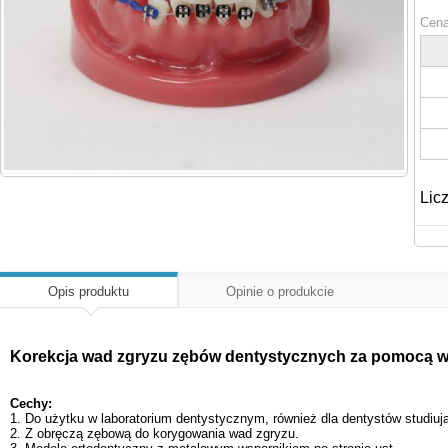
Cena
Lic
Opis produktu
Opinie o produkcie
Korekcja wad zgryzu zębów dentystycznych za pomocą 
Cechy:
1. Do użytku w laboratorium dentystycznym, również dla dentystów studiu
2. Z obręczą zębową do korygowania wad zgryzu.