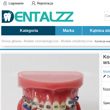
Logowanie
Rejestracja
Kategoria
Marka
Kątnica st
Strona główna
Modele stomatologiczne
Modele ortodontyczne
-
-
- Korekcja wa
Ko
ws
Mark
Do
Nas
Spec