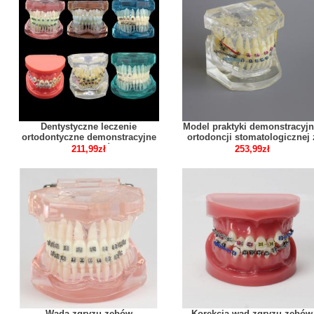
Dentystyczne leczenie
Model praktyki demonstracyjn
ortodontyczne demonstracyjne
ortodoncji stomatologicznej 
model zębów
metalowym wspornikiem łuk
211,99zł
253,99zł
M3005 02
Wada zgryzu zębów
Korekcja wad zgryzu zębów