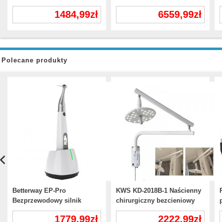
kompatybilny z kątnicą 1:5 /
stomatologii z
1484,99zł
6559,99zł
1:1 / 16:1 z butelką na wodę
wewnątrzustnym zestawem
czujników rentgenowskich
RVG
Polecane produkty
Betterway EP-Pro
KWS KD-2018B-1 Naścienny
Bezprzewodowy silnik
chirurgiczny bezcieniowy
endodontyczny z
włącznik dotykowy światła
1779,99zł
2222,99zł
lokalizatorem wierzchołka
do badania operacyjnego