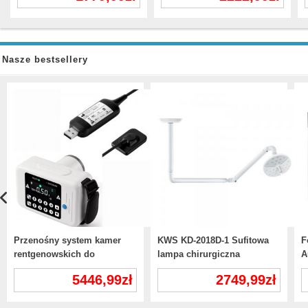
Nasze bestsellery
Przenośny system kamer
KWS KD-2018D-1 Sufitowa
F
rentgenowskich do
lampa chirurgiczna
A
stomatologii i zestaw
bezcieniowa lampa
s
5446,99zł
2749,99zł
czujników rtg
egzaminacyjna LED
d
włącznik dotykowy