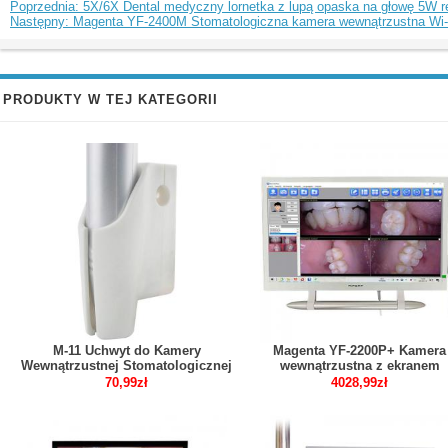
Poprzednia: 5X/6X Dental medyczny lornetka z lupą opaska na głowę 5W r
Następny: Magenta YF-2400M Stomatologiczna kamera wewnątrzustna Wi-
PRODUKTY W TEJ KATEGORII
M-11 Uchwyt do Kamery
Magenta YF-2200P+ Kamera
Wewnątrzustnej Stomatologicznej
wewnątrzustna z ekranem
dotykowym i ekranem dotyko
70,99zł
4028,99zł
o przekątnej 21,5 cala VGA+H