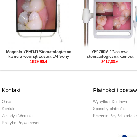
Magenta YFHD-D Stomatologiczna
YF1700M 17-calowa
kamera wewnątrzustna 1/4 Sony
stomatologiczna kamera
CCD 17-calowy monitor i ramię
wewnątrzustna z monitorem 
1899,99zł
2417,99zł
wspierające
uchwytem wspornikowym
1024*768 pikseli
Kontakt
Płatności i dosta
O nas
Wysyłka i Dostawa
Kontakt
Sposoby płatności
Zasady i Warunki
Płacenie PayPal kartą k
Polityką Prywatności