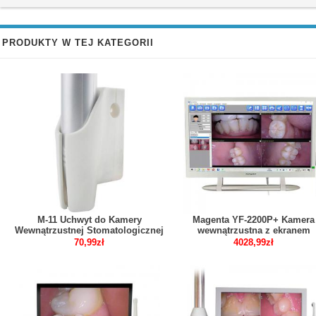
PRODUKTY W TEJ KATEGORII
M-11 Uchwyt do Kamery
Magenta YF-2200P+ Kamera
Wewnątrzustnej Stomatologicznej
wewnątrzustna z ekranem
dotykowym i ekranem dotyko
70,99zł
4028,99zł
o przekątnej 21,5 cala VGA+H