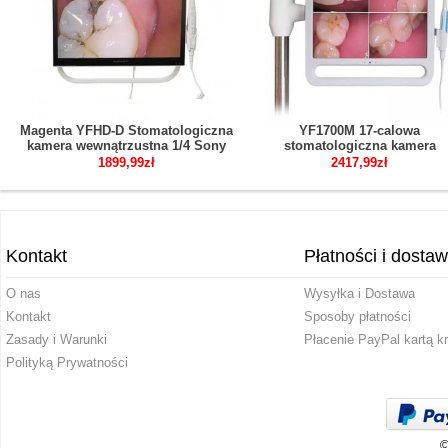
Magenta YFHD-D Stomatologiczna
YF1700M 17-calowa
kamera wewnątrzustna 1/4 Sony
stomatologiczna kamera
CCD 17-calowy monitor i ramię
wewnątrzustna z monitorem 
1899,99zł
2417,99zł
wspierające
uchwytem wspornikowym
1024*768 pikseli
Kontakt
Płatności i dosta
O nas
Wysyłka i Dostawa
Kontakt
Sposoby płatności
Zasady i Warunki
Płacenie PayPal kartą k
Polityką Prywatności
©