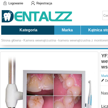
Logowanie
Rejestracja
Kategoria
Marka
Kątnica st
Strona główna
Kamera wewnątrzustna
kamera wewnątrzustna z monitore
-
-
YF
we
ws
Mark
Do
Nas
Lic