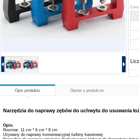
Cena
Lic
Opis produktu
Opinie o produkcie
Narzędzia do naprawy zębów do uchwytu do usuwania łoży
Opis:
Rozmiar: 11 cm * 6 cm * 8 cm
Używany do naprawy konserwacyjnej turbiny kasetowej