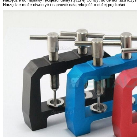
Narzędzie do naprawy rękojeści dentystycznej Uchwyt do demontażu łoż
Narzędzie może otworzyć i naprawić całą rękojeść o dużej prędkości.