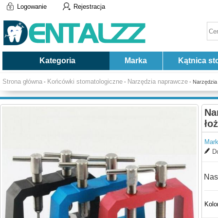
Logowanie
Rejestracja
Kategoria
Marka
Kątnica st
Strona główna
Końcówki stomatologiczne
Narzędzia naprawcze
-
-
- Narzędzia
Na
ło
Mark
Do
Nas
Kolo