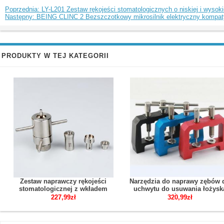
Poprzednia: LY-L201 Zestaw rękojeści stomatologicznych o niskiej i wysoki
Następny: BEING CLINC 2 Bezszczotkowy mikrosilnik elektryczny kompatyb
PRODUKTY W TEJ KATEGORII
Zestaw naprawczy rękojeści
Narzędzia do naprawy zębów 
stomatologicznej z wkładem
uchwytu do usuwania łożysk
turbiny dentystycznej
rękojeści turbiny
227,99zł
320,99zł