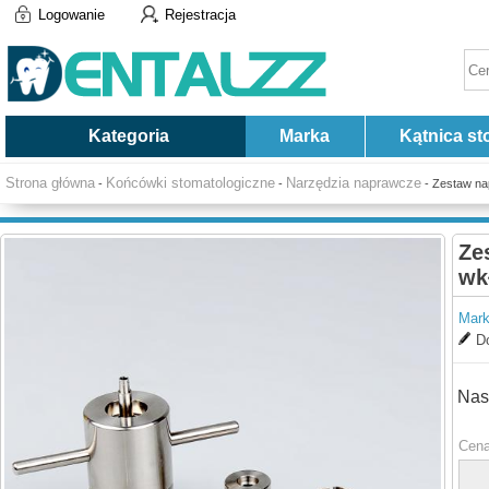
Logowanie
Rejestracja
Kategoria
Marka
Kątnica st
Strona główna
Końcówki stomatologiczne
Narzędzia naprawcze
-
-
- Zestaw nap
Ze
wk
Mark
Do
Nas
Cena