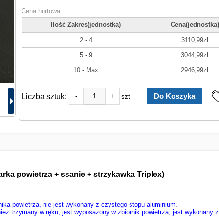
Cena hurtowa:
Ilość Zakres(jednostka)
Cena(jednostka)
2 - 4
3110,99zł
5 - 9
3044,99zł
10 - Max
2946,99zł
Liczba sztuk:
-
+
szt.
ka powietrza + ssanie + strzykawka Triplex)
nika powietrza, nie jest wykonany z czystego stopu aluminium.
nież trzymany w ręku, jest wyposażony w zbiornik powietrza, jest wykonany 