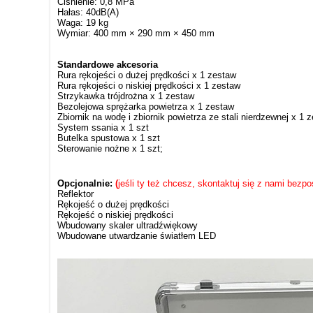
Ciśnienie: 0,8 MPa
Hałas: 40dB(A)
Waga: 19 kg
Wymiar: 400 mm × 290 mm × 450 mm
Standardowe akcesoria
Rura rękojeści o dużej prędkości x 1 zestaw
Rura rękojeści o niskiej prędkości x 1 zestaw
Strzykawka trójdrożna x 1 zestaw
Bezolejowa sprężarka powietrza x 1 zestaw
Zbiornik na wodę i zbiornik powietrza ze stali nierdzewnej x 1 
System ssania x 1 szt
Butelka spustowa x 1 szt
Sterowanie nożne x 1 szt;
Opcjonalnie:
(
jeśli ty też chcesz, skontaktuj się z nami bezpoś
Reflektor
Rękojeść o dużej prędkości
Rękojeść o niskiej prędkości
Wbudowany skaler ultradźwiękowy
Wbudowane utwardzanie światłem LED