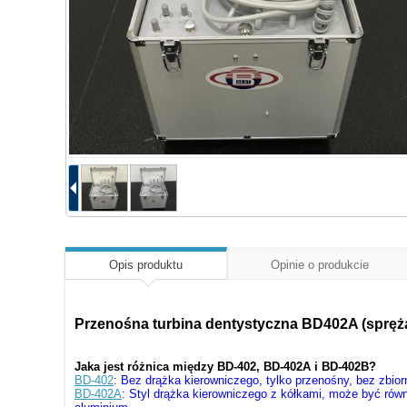
Opis produktu
Opinie o produkcie
Przenośna turbina dentystyczna BD402A (sprężar
Jaka jest różnica między BD-402, BD-402A i BD-402B?
BD-402
: Bez drążka kierowniczego, tylko przenośny, bez zbior
BD-402A
: Styl drążka kierowniczego z kółkami, może być rów