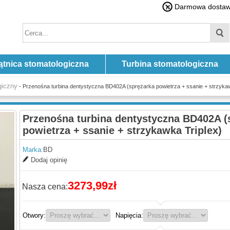
Darmowa dostawa
ątnica stomatologiczna
Turbina stomatologiczna
giczny
- Przenośna turbina dentystyczna BD402A (sprężarka powietrza + ssanie + strzykaw
Przenośna turbina dentystyczna BD402A (
powietrza + ssanie + strzykawka Triplex)
Marka:
BD
Dodaj opinię
3273,99zł
Nasza cena:
Otwory:
Napięcia: