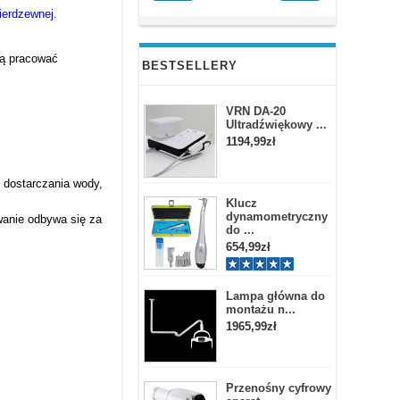
ierdzewnej.
gą pracować
BESTSELLERY
VRN DA-20
Ultradźwiękowy ...
1194,99zł
 dostarczania wody,
Klucz
dynamometryczny
wanie odbywa się za
do ...
654,99zł
Lampa główna do
montażu n...
1965,99zł
Przenośny cyfrowy