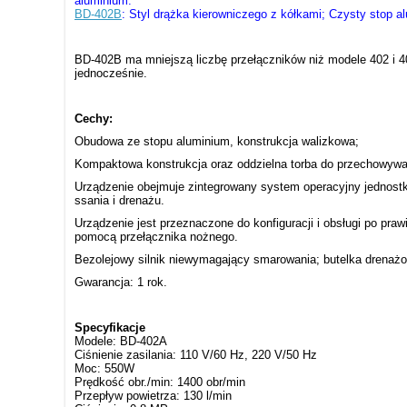
aluminium.
BD-402B
: Styl drążka kierowniczego z kółkami; Czysty stop al
BD-402B ma mniejszą liczbę przełączników niż modele 402 i 4
jednocześnie.
Cechy:
Obudowa ze stopu aluminium, konstrukcja walizkowa;
Kompaktowa konstrukcja oraz oddzielna torba do przechowywan
Urządzenie obejmuje zintegrowany system operacyjny jednostk
ssania i drenażu.
Urządzenie jest przeznaczone do konfiguracji i obsługi po pr
pomocą przełącznika nożnego.
Bezolejowy silnik niewymagający smarowania; butelka drenaż
Gwarancja: 1 rok.
Specyfikacje
Modele: BD-402A
Ciśnienie zasilania: 110 V/60 Hz, 220 V/50 Hz
Moc: 550W
Prędkość obr./min: 1400 obr/min
Przepływ powietrza: 130 l/min