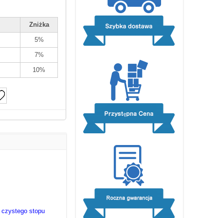
Zniżka
5%
7%
10%
z czystego stopu