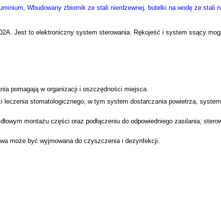
uminium, Wbudowany zbiornik ze stali nierdzewnej, butelki na wodę ze stali n
02A. Jest to elektroniczny system sterowania. Rękojeść i system ssący mo
ia pomagają w organizacji i oszczędności miejsca.
i leczenia stomatologicznego, w tym system dostarczania powietrza, system
awidłowym montażu części oraz podłączeniu do odpowiedniego zasilania; stero
owa może być wyjmowana do czyszczenia i dezynfekcji.