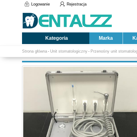
Logowanie
Rejestracja
Kategoria
Marka
K
Strona główna
Unit stomatologiczny
Przenośny unit stomatolo
-
-