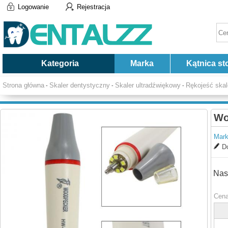
Logowanie
Rejestracja
Kategoria
Marka
Kątnica st
Strona główna
Skaler dentystyczny
Skaler ultradźwiękowy
Rękojeść skal
-
-
-
Wo
Mark
Do
Nas
Cena