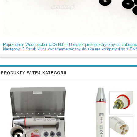
Poprzednia: Woodpecker UDS-N3 LED skaler piezoelektryczny do zabudo
Następny: 5 Sztuk klucz dynamometryczny do skalera kompatybilny z 
PRODUKTY W TEJ KATEGORII