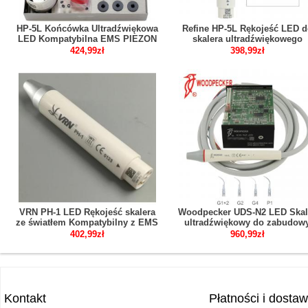
HP-5L Końcówka Ultradźwiękowa
Refine HP-5L Rękojeść LED d
LED Kompatybilna EMS PIEZON
skalera ultradźwiękowego
dentystycznego kompatybilny
424,99zł
398,99zł
EMS Woodpecker
VRN PH-1 LED Rękojeść skalera
Woodpecker UDS-N2 LED Skal
ze światłem Kompatybilny z EMS
ultradźwiękowy do zabudow
Woodpecker
kompatybilny z EMS
402,99zł
960,99zł
Kontakt
Płatności i dosta