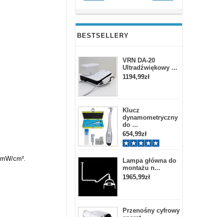
BESTSELLERY
VRN DA-20
Ultradźwiękowy ...
1194,99zł
Klucz
dynamometryczny
do ...
654,99zł
0 mW/cm².
Lampa główna do
montażu n...
1965,99zł
Przenośny cyfrowy