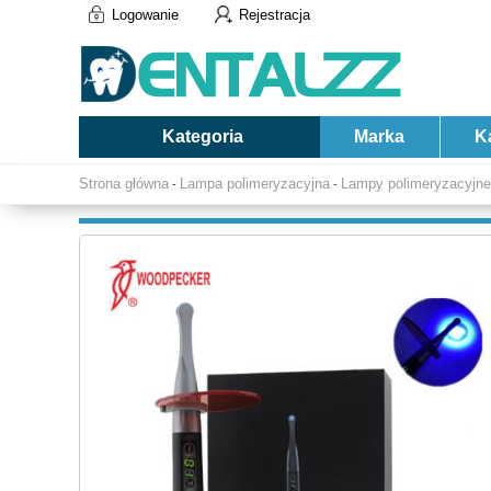
Logowanie
Rejestracja
Kategoria
Marka
K
Strona główna
Lampa polimeryzacyjna
Lampy polimeryzacyjn
-
-