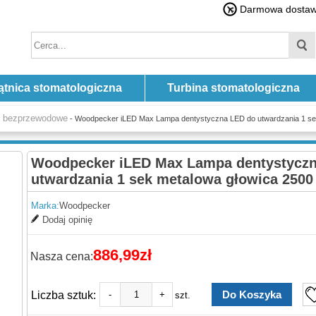
Darmowa dostawa
ątnica stomatologiczna
Turbina stomatologiczna
e bezprzewodowe
- Woodpecker iLED Max Lampa dentystyczna LED do utwardzania 1 se
Woodpecker iLED Max Lampa dentystycz
utwardzania 1 sek metalowa głowica 250
Marka:
Woodpecker
Dodaj opinię
886,99zł
Nasza cena:
Liczba sztuk:
-
+
szt.