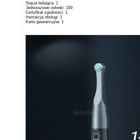
Stacja ładująca: 1
Jednorazowe osłonki: 100
Certyfikat zgodności: 1
Instrukcja obsługi: 1
Karta gwarancyjna: 1