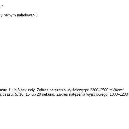
m²
rzy pełnym naładowaniu
zasu: 1 lub 3 sekundy. Zakres natężenia wyjściowego: 2300–2500 mW/cm².
 czasu: 5, 10, 15 lub 20 sekund. Zakres natężenia wyjściowego: 1000–120