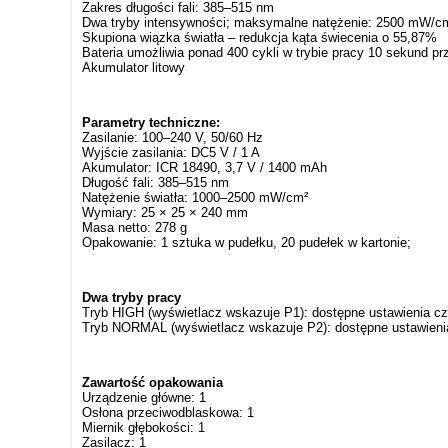
Zakres długości fali: 385–515 nm
Dwa tryby intensywności; maksymalne natężenie: 2500 mW/c
Skupiona wiązka światła – redukcja kąta świecenia o 55,87%
Bateria umożliwia ponad 400 cykli w trybie pracy 10 sekund p
Akumulator litowy
Parametry techniczne:
Zasilanie: 100–240 V, 50/60 Hz
Wyjście zasilania: DC5 V / 1 A
Akumulator: ICR 18490, 3,7 V / 1400 mAh
Długość fali: 385–515 nm
Natężenie światła: 1000–2500 mW/cm²
Wymiary: 25 × 25 × 240 mm
Masa netto: 278 g
Opakowanie: 1 sztuka w pudełku, 20 pudełek w kartonie;
Dwa tryby pracy
Tryb HIGH (wyświetlacz wskazuje P1): dostępne ustawienia c
Tryb NORMAL (wyświetlacz wskazuje P2): dostępne ustawienia
Zawartość opakowania
Urządzenie główne: 1
Osłona przeciwodblaskowa: 1
Miernik głębokości: 1
Zasilacz: 1