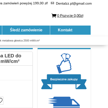
 zamówień powyżej 199,00 zł!
Dentalzz.pl@gmail.com
0
Pozycje
0,00zł
Śledź zamówienie
Kontakt
k metalowa głowica 2500 mW/cm²
na LED do
0 mW/cm²