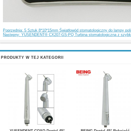
Poprzednia: 5 Sztuk 8*10*15mm Światłowód stomatologiczny do lampy pol
Następny: YUSENDENT® CX207-GS-PQ Turbina stomatologiczna z szybk
PRODUKTY W TEJ KATEGORII
YUSENDENT COXO Dental 45°
BEING Dental 45° Rękojeść