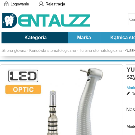
Logowanie
Rejestracja
Kategoria
Marka
Kątnica st
Strona główna
Końcówki stomatologiczne
Turbina stomatologiczna
-
-
- YUSEN
YU
sz
Mark
Do
Nas
Mode