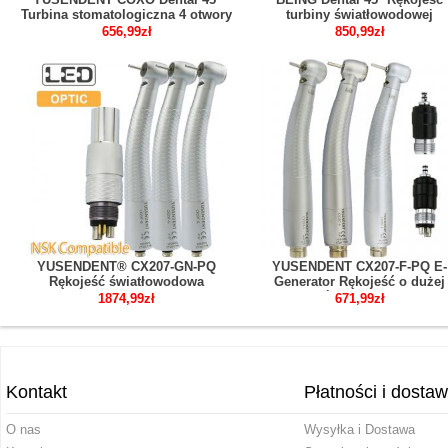
Turbina stomatologiczna 4 otwory
turbiny światłowodowej
kompatybilny z NSK PANA MAX
Kompatybilny z NSK Phatelu
656,99zł
850,99zł
Machlite
YUSENDENT® CX207-GN-PQ
YUSENDENT CX207-F-PQ E-
Rękojeść światłowodowa
Generator Rękojeść o dużej
Kompatybilny z NSK ( 1x
prędkości LED 2/4 otwory
1874,99zł
671,99zł
Szybkozłączka + 2 xTurbina
kompatybilny z NSK Phatelu
stomatologiczna)
szybkozłączka
Kontakt
Płatności i dosta
O nas
Wysyłka i Dostawa