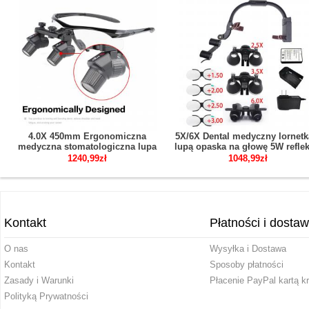
4.0X 450mm Ergonomiczna
5X/6X Dental medyczny lornetk
medyczna stomatologiczna lupa
lupą opaska na głowę 5W reflek
lornetkowa Ergo okulary
LED
1240,99zł
1048,99zł
powiększające
Kontakt
Płatności i dosta
O nas
Wysyłka i Dostawa
Kontakt
Sposoby płatności
Zasady i Warunki
Płacenie PayPal kartą k
Polityką Prywatności