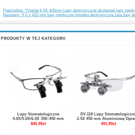
Poprzednia: Ymarda 6.0X 420mm Lupy dentystyczne okularowe lupy medy
Następny: 6,0 x 420 mm lupy medyczne lornetka dentystyczna lupa lupy d
PRODUKTY W TEJ KATEGORII
Lupy Stomatologiczne
DY-118 Lupy Stomatologiczn
4.0X/5.0X/6.0X 350–450 mm
2.5X 450 mm Aluminiowa Opr
Uchylne Ergonomiczne Ergo
Regulowany Rozstaw Źrenic
845,99zł
491,99zł