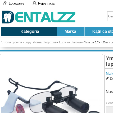
Logowanie
Rejestracja
Kategoria
Marka
Kątnica st
Strona główna
Lupy stomatologiczne
Lupy okularowe
-
-
- Ymarda 5.0X 420mm Lu
Ym
lu
Mark
Do
Nas
Cena