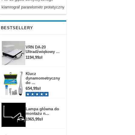
klamrograf pararelometr protetyczny
BESTSELLERY
VRN DA-20
Ultradźwiękowy ...
1194,99zł
Klucz
dynamometryczny
do ...
654,99zł
Lampa główna do
montażu n...
1965,99zł