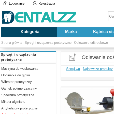
Logowanie
Rejestracja
Kategoria
Marka
Kątnica st
Strona główna
Sprzęt i urządzenia protetyczne
Odlewanie odśrodkowe
-
-
Sprzęt i urządzenia
Odlewanie od
protetyczne
Maszyna do woskowania
Sortuj wg
Najnowsze produkty
Obcinarka do gipsu
Wibrator protetyczny
Garnek polimeryzacyjny
Spawarka protetyczna
Mikser alginianu
Artykulatory protetyczne