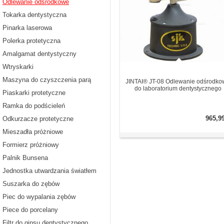
Odlewanie odśrodkowe
Tokarka dentystyczna
Pinarka laserowa
Polerka protetyczna
Amalgamat dentystyczny
Wtryskarki
Maszyna do czyszczenia parą
JINTAI® JT-08 Odlewanie odśrodko
do laboratorium dentystycznego
Piaskarki protetyczne
Ramka do podścieleń
965,9
Odkurzacze protetyczne
Mieszadła próżniowe
Formierz próżniowy
Palnik Bunsena
Jednostka utwardzania światłem
Suszarka do zębów
Piec do wypalania zębów
Piece do porcelany
Filtr do gipsu dentystycznego