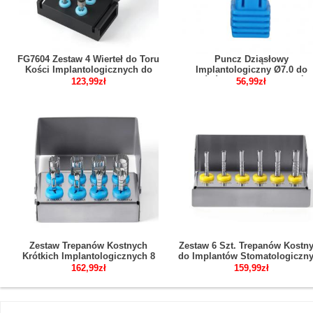
FG7604 Zestaw 4 Wierteł do Toru
Puncz Dziąsłowy
Kości Implantologicznych do
Implantologiczny Ø7.0 do
Pozycjonowania i Korekcji Szyjki
Końcówki Niskiej Prędkości
123,99zł
56,99zł
Zestaw Trepanów Kostnych
Zestaw 6 Szt. Trepanów Kostn
Krótkich Implantologicznych 8
do Implantów Stomatologiczn
Szt.
Narzędzia Chirurgiczne
162,99zł
159,99zł