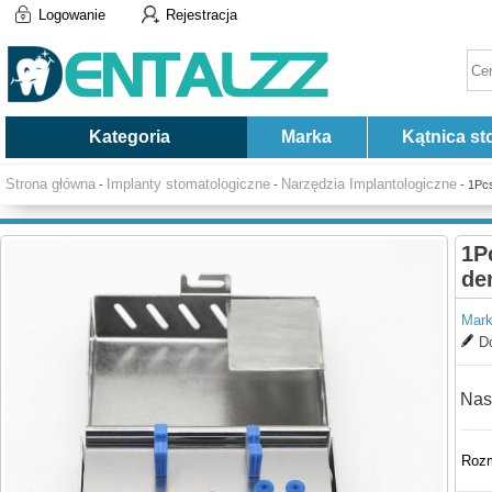
Logowanie
Rejestracja
Kategoria
Marka
Kątnica st
Strona główna
Implanty stomatologiczne
Narzędzia Implantologiczne
-
-
- 1Pcs
1P
de
Mark
Do
Nas
Rozm