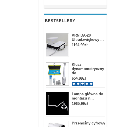
BESTSELLERY
VRN DA-20
Ultradźwiękowy ...
1194,99zł
Klucz
dynamometryczny
do ...
654,99zł
Lampa główna do
montażu n...
1965,99zł
Przenośny cyfrowy