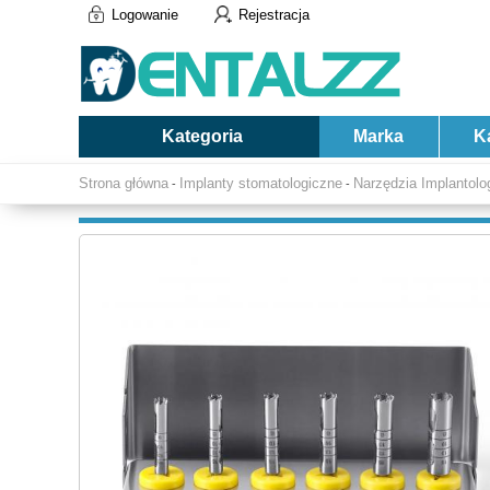
Logowanie
Rejestracja
Kategoria
Marka
K
Strona główna
Implanty stomatologiczne
Narzędzia Implantolo
-
-