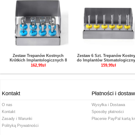
Zestaw Trepanów Kostnych
Zestaw 6 Szt. Trepanów Kostn
Krótkich Implantologicznych 8
do Implantów Stomatologiczn
Szt.
Narzędzia Chirurgiczne
162,99zł
159,99zł
Kontakt
Płatności i dosta
O nas
Wysyłka i Dostawa
Kontakt
Sposoby płatności
Zasady i Warunki
Płacenie PayPal kartą k
Polityką Prywatności