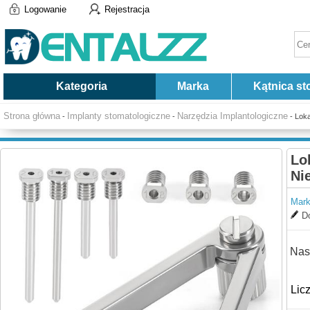
Logowanie
Rejestracja
Kategoria
Marka
Kątnica st
Strona główna
Implanty stomatologiczne
Narzędzia Implantologiczne
-
-
- Loka
Lo
Ni
Mark
Do
Nas
Lic